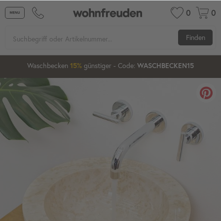
0
0
Finden
04
13
58
Waschbecken
günstiger
- Code:
15%
20%
WASCHBECKEN15