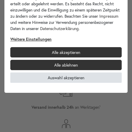
Ihre Vorteile
erteilt oder abgelehnt werden. Es besteht das Recht, nicht
einzuwilligen und die Einwilligung zu einem späteren Zeitpunkt
zu ändern oder zu widerrufen. Beachten Sie unser
Impressum
und weitere Hinweise zur Verwendung personenbezogener
Daten in unserer
Daten­schutz­erklärung
.
wohnfreuden.de -
Weitere Einstellungen
Ihr Spezialist für Waschbecken Unikate!
Alle akzeptieren
Alle ablehnen
Versand
Internationaler
Auswahl akzeptieren
an Werktagen¹
Versand innerhalb 24h