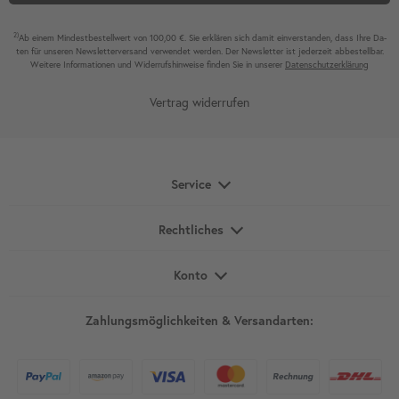
2)
Ab einem Mindest­bestell­wert von 100,00 €. Sie erklären sich damit ein­ver­standen, dass Ihre Da­
ten für unseren News­letter­versand ver­wen­det werden. Der News­letter ist jeder­zeit ab­bestel­lbar.
Weitere Infor­mationen und Wider­rufshin­weise finden Sie in unserer
Daten­schutz­erklärung
Vertrag widerrufen
Service
Rechtliches
Konto
Zahlungsmöglichkeiten & Versandarten: