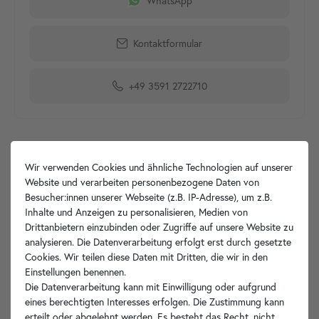
WhatsApp
Kontaktformular
+49 3591 2722710
Produktdetails
Wir verwenden Cookies und ähnliche Technologien auf unserer
Website und verarbeiten personenbezogene Daten von
Artikelbeschreibung
Besucher:innen unserer Webseite (z.B. IP-Adresse), um z.B.
Inhalte und Anzeigen zu personalisieren, Medien von
Drittanbietern einzubinden oder Zugriffe auf unsere Website zu
Hersteller-Info
analysieren. Die Datenverarbeitung erfolgt erst durch gesetzte
Cookies. Wir teilen diese Daten mit Dritten, die wir in den
Einstellungen benennen.
Die Datenverarbeitung kann mit Einwilligung oder aufgrund
eines berechtigten Interesses erfolgen. Die Zustimmung kann
Ihre Vorteile
erteilt oder abgelehnt werden. Es besteht das Recht, nicht