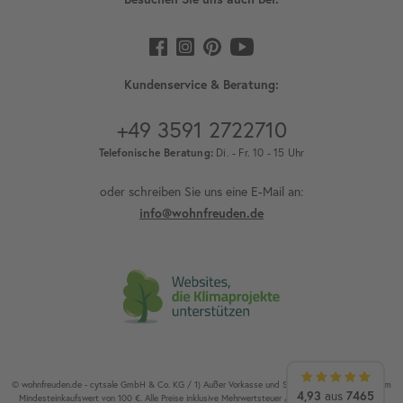
Kundenservice & Beratung:
+49 3591 2722710
Telefonische Beratung:
Di. - Fr. 10 - 15 Uhr
oder schreiben Sie uns eine E-Mail an:
info@wohnfreuden.de
© wohnfreuden.de - cytsale GmbH & Co. KG / 1) Außer Vorkasse und Speditionsware. 2) Ab einem
4,93
aus
7465
Mindesteinkaufswert von 100 €. Alle Preise inklusive Mehrwertsteuer / Alle Rechte vorbehalten.