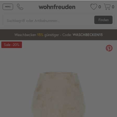
0
0
Finden
Waschbecken
günstiger
- Code:
15%
20%
WASCHBECKEN15
-20%