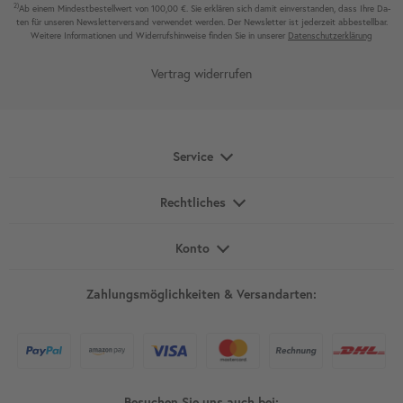
2)
Ab einem Mindest­bestell­wert von 100,00 €. Sie erklären sich damit ein­ver­standen, dass Ihre Da­
ten für unseren News­letter­versand ver­wen­det werden. Der News­letter ist jeder­zeit ab­bestel­lbar.
Weitere Infor­mationen und Wider­rufshin­weise finden Sie in unserer
Daten­schutz­erklärung
Vertrag widerrufen
Service
Rechtliches
Konto
Zahlungsmöglichkeiten & Versandarten:
Besuchen Sie uns auch bei: