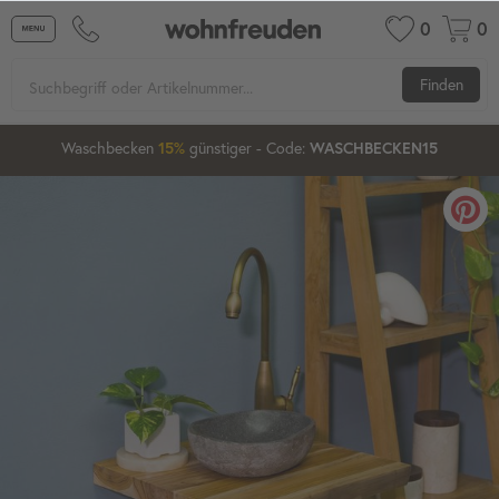
0
0
Finden
1
03
05
33
Waschbecken
günstiger
- Code:
15%
20%
WASCHBECKEN15