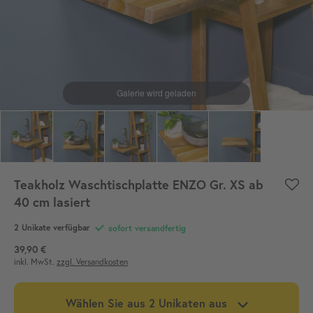
Teakholz Waschtischplatte ENZO Gr. XS ab
40 cm lasiert
2
Unikate verfügbar
sofort versandfertig
39,90 €
inkl. MwSt.
zzgl. Versandkosten
Wählen Sie aus
2
Unikaten aus