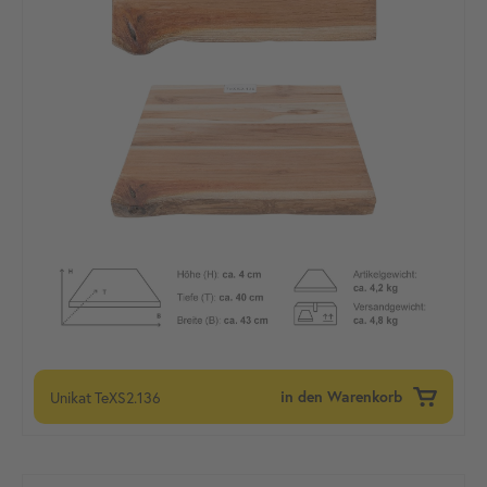
Unikat
TeXS2.136
in den Warenkorb