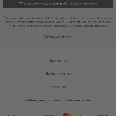
Newsletter abonnieren und Gutschein erhalten!
2)
Ab einem Mindest­bestell­wert von 100,00 €. Sie erklären sich damit ein­ver­standen, dass Ihre Da­
ten für unseren News­letter­versand ver­wen­det werden. Der News­letter ist jeder­zeit ab­bestel­lbar.
Weitere Infor­mationen und Wider­rufshin­weise finden Sie in unserer
Daten­schutz­erklärung
Vertrag widerrufen
Service
Rechtliches
Konto
Zahlungsmöglichkeiten & Versandarten: