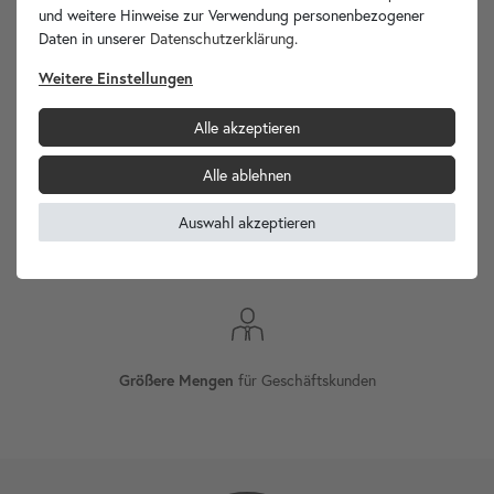
wohnfreuden.de -
und weitere Hinweise zur Verwendung personenbezogener
Ihr Spezialist für Waschbecken Unikate!
Daten in unserer
Daten­schutz­erklärung
.
Weitere Einstellungen
Alle akzeptieren
Versand
Internationaler
Alle ablehnen
Auswahl akzeptieren
an Werktagen¹
Versand innerhalb 24h
für Geschäftskunden
Größere Mengen