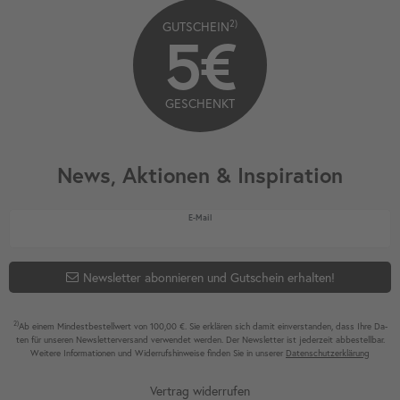
2)
GUTSCHEIN
5€
GESCHENKT
News, Aktionen & Inspiration
Newsletter Honig
E-Mail
Newsletter abonnieren und Gutschein erhalten!
2)
Ab einem Mindest­bestell­wert von 100,00 €. Sie erklären sich damit ein­ver­standen, dass Ihre Da­
ten für unseren News­letter­versand ver­wen­det werden. Der News­letter ist jeder­zeit ab­bestel­lbar.
Weitere Infor­mationen und Wider­rufshin­weise finden Sie in unserer
Daten­schutz­erklärung
Vertrag widerrufen