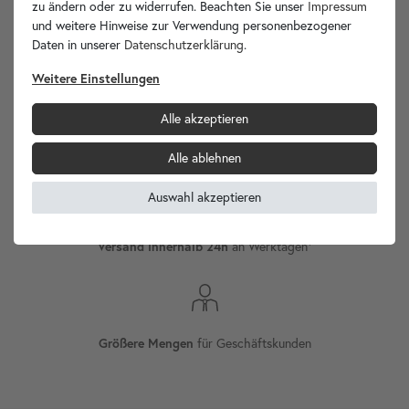
zu ändern oder zu widerrufen. Beachten Sie unser
Impressum
und weitere Hinweise zur Verwendung personenbezogener
wohnfreuden.de -
Daten in unserer
Daten­schutz­erklärung
.
Ihr Spezialist für Waschbecken Unikate!
Weitere Einstellungen
Alle akzeptieren
Internationaler
Versand
Alle ablehnen
Auswahl akzeptieren
Versand innerhalb 24h
an Werktagen¹
Größere Mengen
für Geschäftskunden