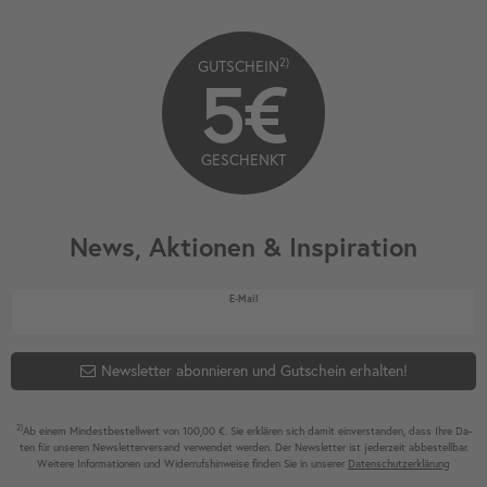
2)
GUTSCHEIN
5€
GESCHENKT
News, Aktionen & Inspiration
Newsletter Honig
E-Mail
Newsletter abonnieren und Gutschein erhalten!
2)
Ab einem Mindest­bestell­wert von 100,00 €. Sie erklären sich damit ein­ver­standen, dass Ihre Da­
ten für unseren News­letter­versand ver­wen­det werden. Der News­letter ist jeder­zeit ab­bestel­lbar.
Weitere Infor­mationen und Wider­rufshin­weise finden Sie in unserer
Daten­schutz­erklärung