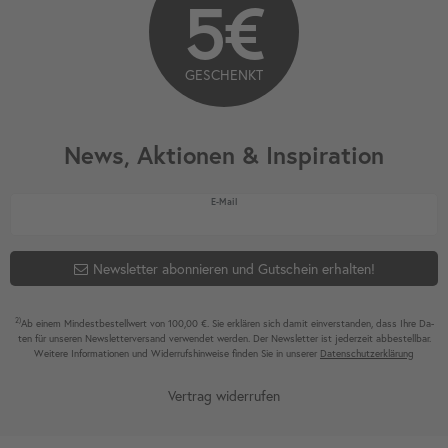
5€
GESCHENKT
News, Aktionen & Inspiration
Newsletter Honig
E-Mail
Newsletter abonnieren und Gutschein erhalten!
2)
Ab einem Mindest­bestell­wert von 100,00 €. Sie erklären sich damit ein­ver­standen, dass Ihre Da­
ten für unseren News­letter­versand ver­wen­det werden. Der News­letter ist jeder­zeit ab­bestel­lbar.
Weitere Infor­mationen und Wider­rufshin­weise finden Sie in unserer
Daten­schutz­erklärung
Vertrag widerrufen