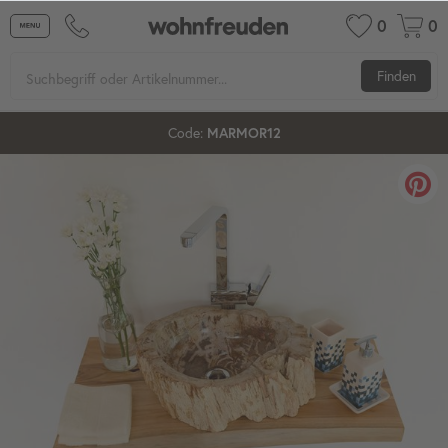
0
0
Finden
Code:
MARMOR12
12%