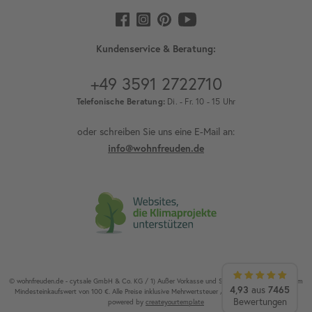
Kundenservice & Beratung:
+49 3591 2722710
Telefonische Beratung:
Di. - Fr. 10 - 15 Uhr
oder schreiben Sie uns eine E-Mail an:
info@wohnfreuden.de
© wohnfreuden.de - cytsale GmbH & Co. KG / 1) Außer Vorkasse und Speditionsware. 2) Ab einem
4,93
aus
7465
Mindesteinkaufswert von 100 €. Alle Preise inklusive Mehrwertsteuer / Alle Rechte vorbehalten.
Bewertungen
powered by
createyourtemplate