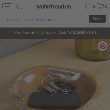
0
0
Finden
2
01
27
40
Waschbecken
günstiger
- Code:
15%
20%
WASCHBECKEN15