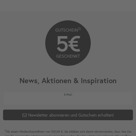
2)
GUTSCHEIN
5€
GESCHENKT
News, Aktionen & Inspiration
Newsletter Honig
E-Mail
Newsletter abonnieren und Gutschein erhalten!
2)
Ab einem Mindest­bestell­wert von 100,00 €. Sie erklären sich damit ein­ver­standen, dass Ihre Da­