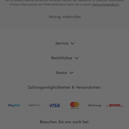
ten für unseren News­letter­versand ver­wen­det werden. Der News­letter ist jeder­zeit ab­bestel­lbar.
Weitere Infor­mationen und Wider­rufshin­weise finden Sie in unserer
Daten­schutz­erklärung
Vertrag widerrufen
Service
Rechtliches
Konto
Zahlungsmöglichkeiten & Versandarten:
Besuchen Sie uns auch bei: