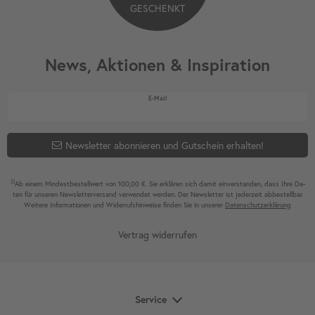
GESCHENKT
News, Aktionen & Inspiration
Newsletter Honig
E-Mail
Newsletter abonnieren und Gutschein erhalten!
2)
Ab einem Mindest­bestell­wert von 100,00 €. Sie erklären sich damit ein­ver­standen, dass Ihre Da­
ten für unseren News­letter­versand ver­wen­det werden. Der News­letter ist jeder­zeit ab­bestel­lbar.
Weitere Infor­mationen und Wider­rufshin­weise finden Sie in unserer
Daten­schutz­erklärung
Vertrag widerrufen
Service