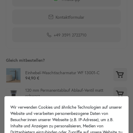
Kontaktformular
+49 3591 2722710
Gleich mitbestellen?
Einhebel-Waschtischarmatur WF 13001-C
94,90 €
120 mm Permanentablauf Ablauf-Ventil matt
schwarz
29,90 €
Wir verwenden Cookies und ähnliche Technologien auf unserer
Website und verarbeiten personenbezogene Daten von
Besucher:innen unserer Webseite (z.B. IP-Adresse), um z.B.
Produktdetails
Inhalte und Anzeigen zu personalisieren, Medien von
Drittanbietern einzubinden oder Zugriffe auf unsere Website zu