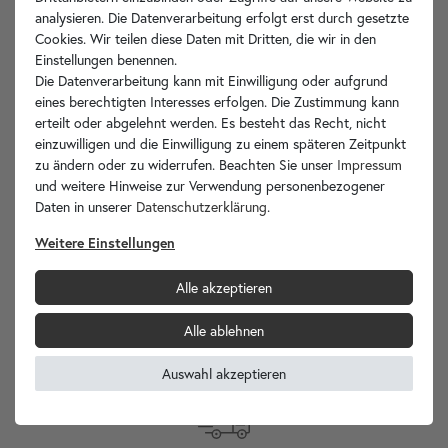
analysieren. Die Datenverarbeitung erfolgt erst durch gesetzte
Artikelbeschreibung
Cookies. Wir teilen diese Daten mit Dritten, die wir in den
Einstellungen benennen.
Technische Zeichnung
Die Datenverarbeitung kann mit Einwilligung oder aufgrund
eines berechtigten Interesses erfolgen. Die Zustimmung kann
erteilt oder abgelehnt werden. Es besteht das Recht, nicht
Hersteller-Info
einzuwilligen und die Einwilligung zu einem späteren Zeitpunkt
zu ändern oder zu widerrufen. Beachten Sie unser
Impressum
und weitere Hinweise zur Verwendung personenbezogener
Daten in unserer
Daten­schutz­erklärung
.
Ihre Vorteile
Weitere Einstellungen
Alle akzeptieren
Alle ablehnen
wohnfreuden.de -
Ihr Spezialist für Waschbecken Unikate!
Auswahl akzeptieren