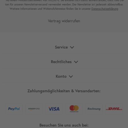
Ab einem Mindest­bestell­wert von 100,00 €. Sie erklären sich damit ein­ver­standen, dass Ihre Da­
ten für unseren News­letter­versand ver­wen­det werden. Der News­letter ist jeder­zeit ab­bestel­lbar.
Weitere Infor­mationen und Wider­rufshin­weise finden Sie in unserer
Daten­schutz­erklärung
Vertrag widerrufen
Service
Rechtliches
Konto
Zahlungsmöglichkeiten & Versandarten:
Besuchen Sie uns auch bei: