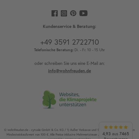
Kundenservice & Beratung:
+49 3591 2722710
Telefonische Beratung:
Di. - Fr. 10 - 15 Uhr
oder schreiben Sie uns eine E-Mail an:
info@wohnfreuden.de
© wohnfreuden.de - cytsale GmbH & Co. KG / 1) Außer Vorkasse und Speditionsware. 2) Ab einem
4,93
aus
7465
Mindesteinkaufswert von 100 €. Alle Preise inklusive Mehrwertsteuer / Alle Rechte vorbehalten.