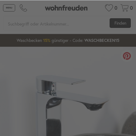
0
0
Finden
Waschbecken
günstiger
- Code:
15%
20%
WASCHBECKEN15