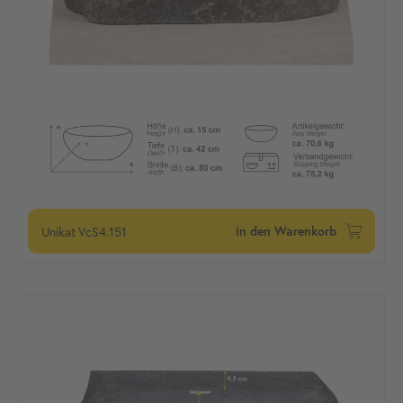
Unikat
VcS4.151
in den Warenkorb