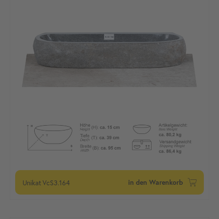
Unikat
VcS3.164
in den Warenkorb