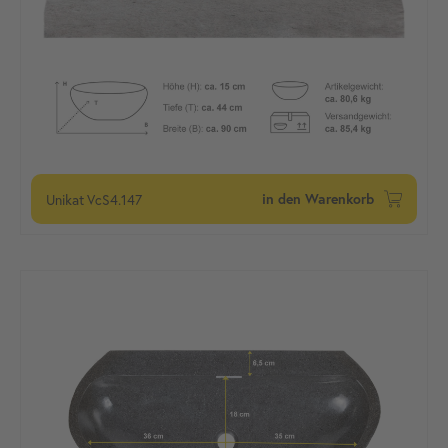
Unikat
VcS4.147
in den Warenkorb