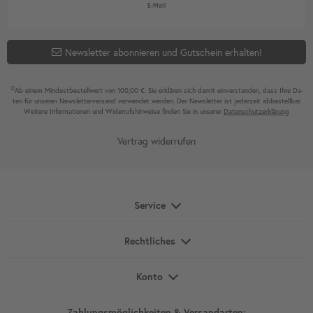
Newsletter Honig
E-Mail
Newsletter abonnieren und Gutschein erhalten!
2)
Ab einem Mindest­bestell­wert von 100,00 €. Sie erklären sich damit ein­ver­standen, dass Ihre Da­
ten für unseren News­letter­versand ver­wen­det werden. Der News­letter ist jeder­zeit ab­bestel­lbar.
Weitere Infor­mationen und Wider­rufshin­weise finden Sie in unserer
Daten­schutz­erklärung
Vertrag widerrufen
Service
Rechtliches
Konto
Zahlungsmöglichkeiten & Versandarten: