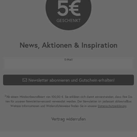
5€
GESCHENKT
News, Aktionen & Inspiration
Newsletter Honig
E-Mail
Newsletter abonnieren und Gutschein erhalten!
2)
Ab einem Mindest­bestell­wert von 100,00 €. Sie erklären sich damit ein­ver­standen, dass Ihre Da­
ten für unseren News­letter­versand ver­wen­det werden. Der News­letter ist jeder­zeit ab­bestel­lbar.
Weitere Infor­mationen und Wider­rufshin­weise finden Sie in unserer
Daten­schutz­erklärung
Vertrag widerrufen