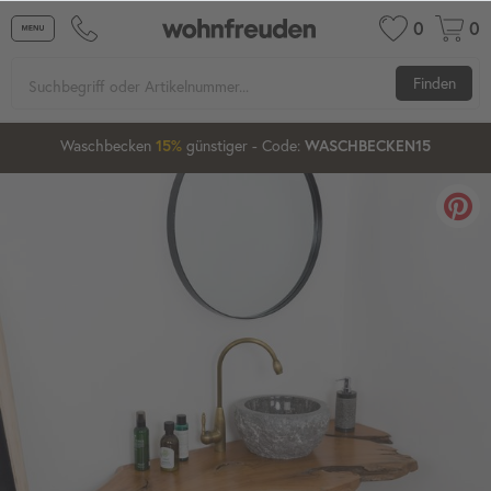
0
0
Finden
1
04
06
32
Waschbecken
günstiger
- Code:
15%
20%
WASCHBECKEN15