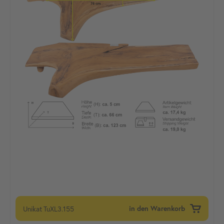
Unikat
TuXL3.155
in den Warenkorb