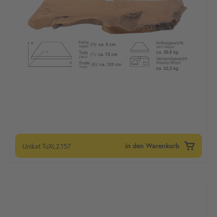
Unikat
TuXL2.157
in den Warenkorb