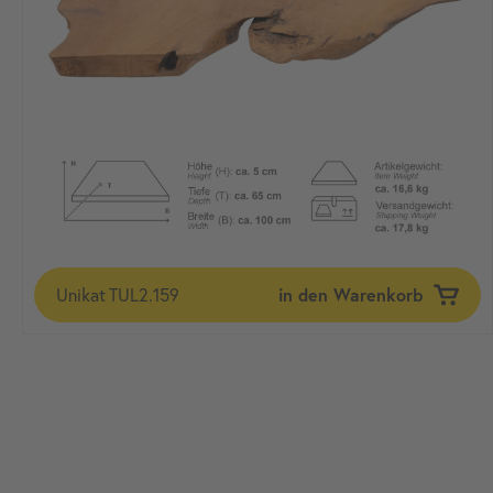
Unikat
TUL2.159
in den Warenkorb