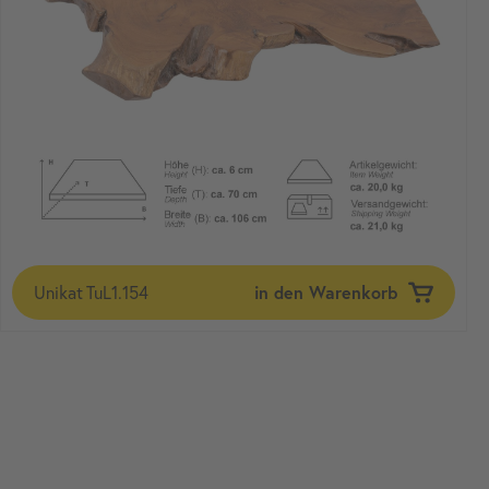
Unikat
TuL1.154
in den Warenkorb