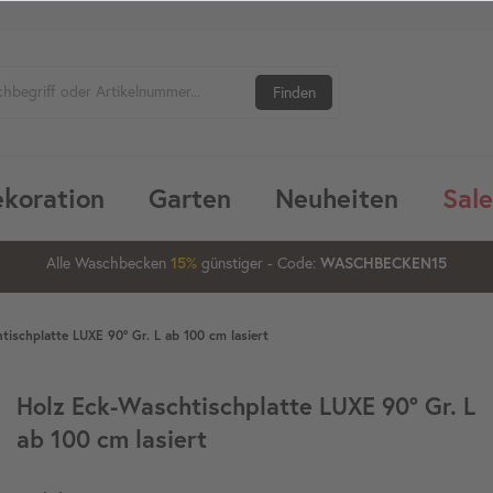
Finden
koration
Garten
Neuheiten
Sale
1
08
06
34
Alle Waschbecken
günstiger
- Code:
15%
20%
WASCHBECKEN15
tischplatte LUXE 90° Gr. L ab 100 cm lasiert
Holz Eck-Waschtischplatte LUXE 90° Gr. L
ab 100 cm lasiert