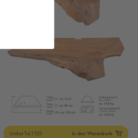
Unikat
TuL1.155
in den Warenkorb