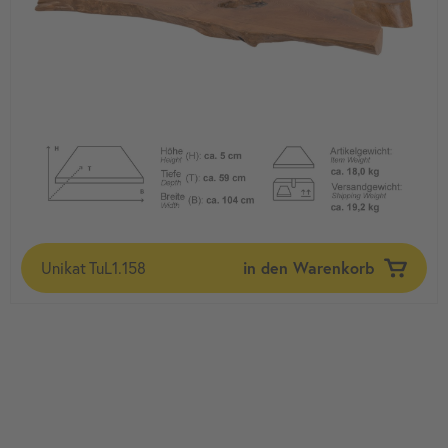
Unikat
TuL1.158
in den Warenkorb