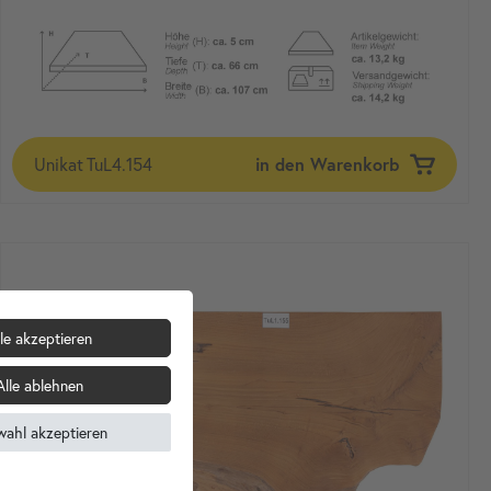
Unikat
TuL4.154
in den Warenkorb
le akzeptieren
Alle ablehnen
wahl akzeptieren