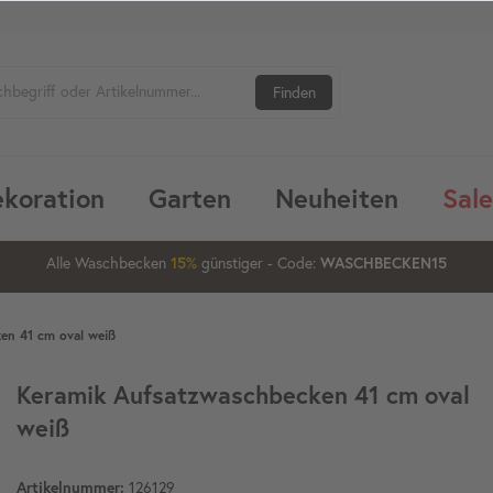
Finden
koration
Garten
Neuheiten
Sale
09
24
48
Alle Waschbecken
günstiger
- Code:
15%
20%
WASCHBECKEN15
en 41 cm oval weiß
Keramik Aufsatzwaschbecken 41 cm oval
weiß
126129
Artikelnummer: