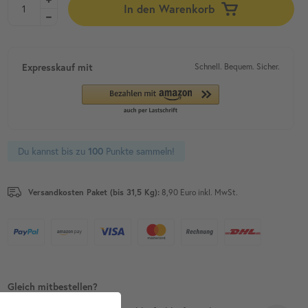
In den Warenkorb
Expresskauf mit
Schnell. Bequem. Sicher.
Du kannst bis zu
Punkte sammeln!
100
Versandkosten Paket (bis 31,5 Kg):
8,90 Euro inkl. MwSt.
Gleich mitbestellen?