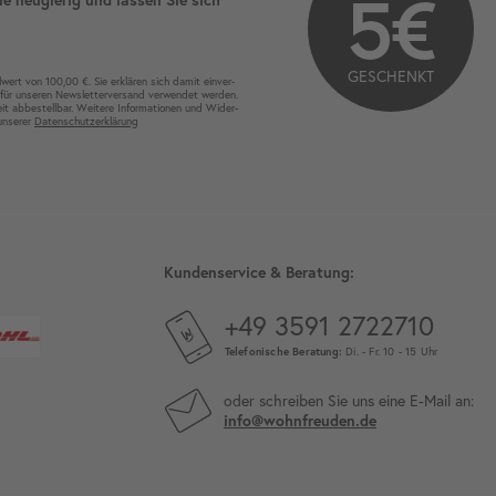
5€
GESCHENKT
wert von 100,00 €. Sie erklären sich damit ein­ver­
für unseren News­letter­versand ver­wen­det werden.
eit ab­bestel­lbar. Weitere Infor­mationen und Wider­
 unserer
Daten­schutz­erklärung
Kundenservice & Beratung:
+49 3591 2722710
Telefonische Beratung:
Di. - Fr. 10 - 15 Uhr
oder schreiben Sie uns eine E-Mail an:
info@wohnfreuden.de