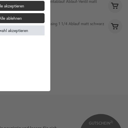
120 mm Permanentablauf Ablauf-Ventil matt
le akzeptieren
schwarz
29,90 €
Alle ablehnen
Siphon rund Messing 1 1/4 Ablauf matt schwarz
54,90 €
wahl akzeptieren
2)
GUTSCHEIN
ie neugierig und lassen Sie sich