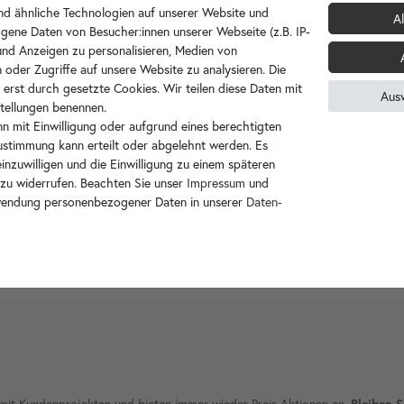
d ähnliche Technologien auf unserer Website und
Diesen Artikel für später merken?
Al
gene Daten von Besucher:innen unserer Webseite (z.B. IP-
 und Anzeigen zu personalisieren, Medien von
 oder Zugriffe auf unsere Website zu analysieren. Die
 erst durch gesetzte Cookies. Wir teilen diese Daten mit
Aus
nstellungen benennen.
n mit Einwilligung oder aufgrund eines berechtigten
Zustimmung kann erteilt oder abgelehnt werden. Es
inzuwilligen und die Einwilligung zu einem späteren
 zu widerrufen. Beachten Sie unser
Impressum
und
wendung personenbezogener Daten in unserer
Daten­
ie mit Kundenprojekten und bieten immer wieder Preis Aktionen an.
Bleiben S