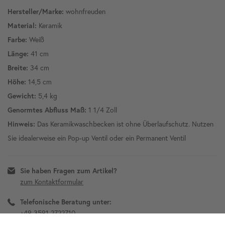
wohnfreuden
Hersteller/Marke:
Keramik
Material:
Weiß
Farbe:
41 cm
Länge:
34 cm
Breite:
14,5 cm
Höhe:
5,4 kg
Gewicht:
1 1/4 Zoll
Genormtes Abfluss Maß:
Das Keramikwaschbecken ist ohne Überlaufschutz. Nutzen
Hinweis:
Sie idealerweise ein Pop-up Ventil oder ein Permanent Ventil
Sie haben Fragen zum Artikel?
zum Kontaktformular
Telefonische Beratung unter:
+49 3591 2722710