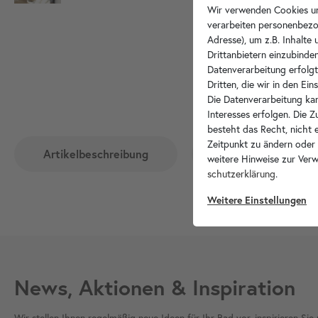
Wir verwenden Cookies un
verarbeiten personenbezo
Adresse), um z.B. Inhalte
Drittanbietern einzubinden
Datenverarbeitung erfolgt
Dritten, die wir in den Ei
Die Datenverarbeitung kan
Interesses erfolgen. Die 
besteht das Recht, nicht e
Zeitpunkt zu ändern oder
Artikelbeschreibung
Hersteller-Info
weitere Hinweise zur Ver
schutz­erklärung
.
Weitere Einstellungen
News, Aktionen & Inspiration
Wir stellen Ihnen regelmäßig neue Ideen für Ihr Bad vor, inspirieren S