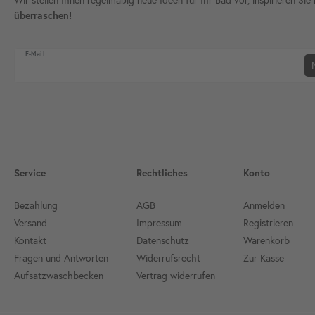
überraschen!
Newsletter Honig
E-Mail
Service
Rechtliches
Konto
Bezahlung
AGB
Anmelden
Versand
Impressum
Registrieren
Kontakt
Datenschutz
Warenkorb
Fragen und Antworten
Widerrufsrecht
Zur Kasse
Aufsatzwaschbecken
Vertrag widerrufen