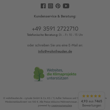
Kundenservice & Beratung:
+49 3591 2722710
Telefonische Beratung:
Di. - Fr. 10 - 15 Uhr
oder schreiben Sie uns eine E-Mail an:
info@wohnfreuden.de
© wohnfreuden.de - cytsale GmbH & Co. KG / 1) Außer Vorkasse und Speditionsware. 2) Ab einem
4,93
7465
aus
Mindesteinkaufswert von 100 €. Alle Preise inklusive Mehrwertsteuer / Alle Rechte vorbehalten.
Bewertungen
powered by
createyourtemplate