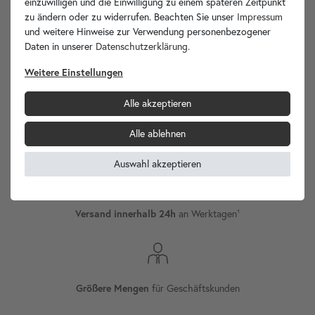
einzuwilligen und die Einwilligung zu einem späteren Zeitpunkt
zu ändern oder zu widerrufen. Beachten Sie unser
Impressum
und weitere Hinweise zur Verwendung personenbezogener
Daten in unserer
Daten­schutz­erklärung
.
wohnfreuden.de -
Ihr Spezialist für Waschbecken Unikate!
Weitere Einstellungen
Alle akzeptieren
Alle ablehnen
Internationaler
Versand
Auswahl akzeptieren
Versand innerhalb 24h
an Werktagen¹
Größere Mengen
für Geschäftskunden