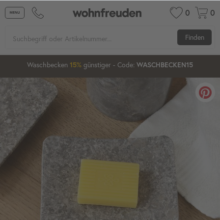
0
0
Finden
1
17
46
57
Waschbecken
15%
günstiger
20%
- Code:
WASCHBECKEN15