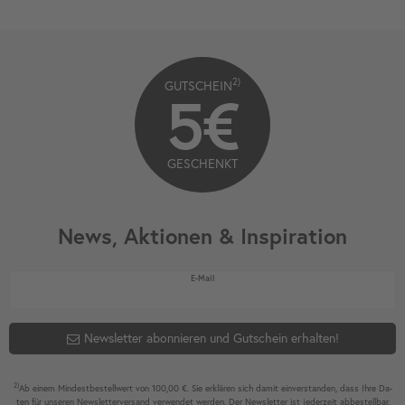
2)
GUTSCHEIN
5€
GESCHENKT
News, Aktionen & Inspiration
Newsletter Honig
E-Mail
Newsletter abonnieren und Gutschein erhalten!
2)
Ab einem Mindest­bestell­wert von 100,00 €. Sie erklären sich damit ein­ver­standen, dass Ihre Da­
ten für unseren News­letter­versand ver­wen­det werden. Der News­letter ist jeder­zeit ab­bestel­lbar.