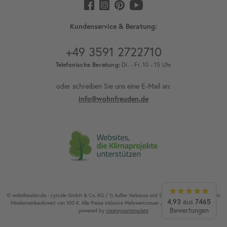
Kundenservice & Beratung:
+49 3591 2722710
Telefonische Beratung:
Di. - Fr. 10 - 15 Uhr
oder schreiben Sie uns eine E-Mail an:
info@wohnfreuden.de
© wohnfreuden.de - cytsale GmbH & Co. KG / 1) Außer Vorkasse und Speditionsware. 2) Ab einem
4,93
7465
aus
Mindesteinkaufswert von 100 €. Alle Preise inklusive Mehrwertsteuer / Alle Rechte vorbehalten.
Bewertungen
powered by
createyourtemplate