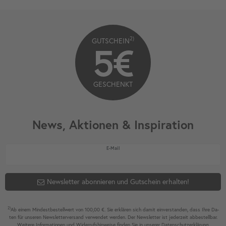
2)
GUTSCHEIN
5€
GESCHENKT
News, Aktionen & Inspiration
Newsletter Honig
E-Mail
Newsletter abonnieren und Gutschein erhalten!
2)
Ab einem Mindest­bestell­wert von 100,00 €. Sie erklären sich damit ein­ver­standen, dass Ihre Da­
ten für unseren News­letter­versand ver­wen­det werden. Der News­letter ist jeder­zeit ab­bestel­lbar.
Weitere Infor­mationen und Wider­rufshin­weise finden Sie in unserer
Daten­schutz­erklärung