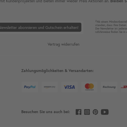
ie mit Kundenprojekten und bieten immer wieder Preis Aktionen an.
Bleiben S
2)
Ab einem Mindest­bestell­
standen, dass Ihre Da­ten 
Newsletter abonnieren und Gutschein erhalten!
Der News­letter ist jeder­z
rufshin­weise finden Sie in
Vertrag widerrufen
Zahlungsmöglichkeiten & Versandarten:
Besuchen Sie uns auch bei: