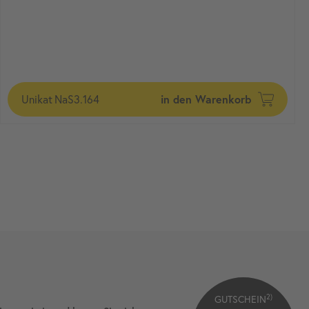
Unikat
NaS3.164
in den Warenkorb
2)
GUTSCHEIN