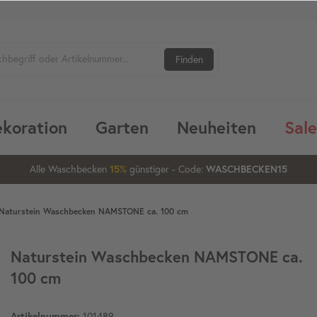
Finden
koration
Garten
Neuheiten
Sale
Alle Waschbecken
günstiger
- Code:
15%
20%
WASCHBECKEN15
Naturstein Waschbecken NAMSTONE ca. 100 cm
Naturstein Waschbecken NAMSTONE ca.
100 cm
101489
Artikelnummer: