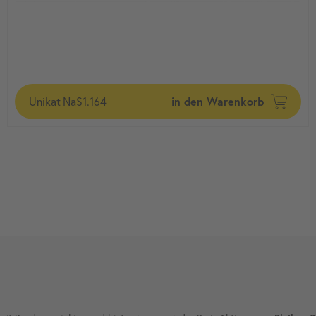
Unikat
NaS1.164
in den Warenkorb