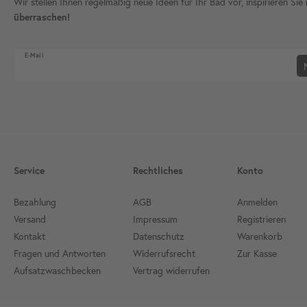
Wir stellen Ihnen regelmäßig neue Ideen für Ihr Bad vor, inspirieren S
überraschen!
Newsletter Honig
E-Mail
Service
Rechtliches
Konto
Bezahlung
AGB
Anmelden
Versand
Impressum
Registrieren
Kontakt
Datenschutz
Warenkorb
Fragen und Antworten
Widerrufsrecht
Zur Kasse
Aufsatzwaschbecken
Vertrag widerrufen