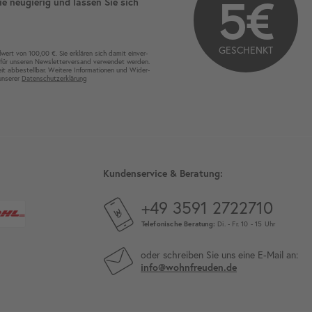
5€
ie neugierig und lassen Sie sich
GESCHENKT
wert von 100,00 €. Sie erklären sich damit ein­ver­
für unseren News­letter­versand ver­wen­det werden.
eit ab­bestel­lbar. Weitere Infor­mationen und Wider­
 unserer
Daten­schutz­erklärung
Kundenservice & Beratung:
+49 3591 2722710
Telefonische Beratung:
Di. - Fr. 10 - 15 Uhr
oder schreiben Sie uns eine E-Mail an:
info@wohnfreuden.de