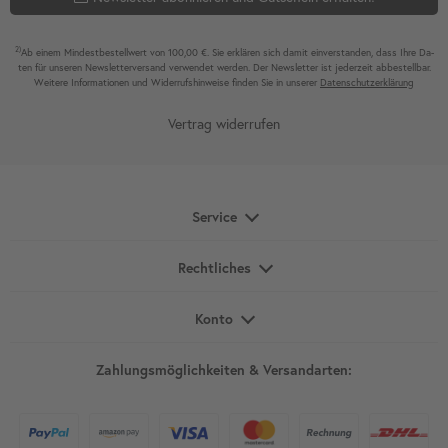
2)
Ab einem Mindest­bestell­wert von 100,00 €. Sie erklären sich damit ein­ver­standen, dass Ihre Da­
ten für unseren News­letter­versand ver­wen­det werden. Der News­letter ist jeder­zeit ab­bestel­lbar.
Weitere Infor­mationen und Wider­rufshin­weise finden Sie in unserer
Daten­schutz­erklärung
Vertrag widerrufen
Service
Rechtliches
Konto
Zahlungsmöglichkeiten & Versandarten: