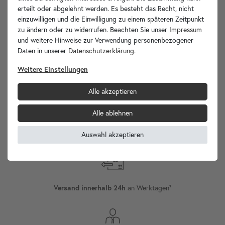
erteilt oder abgelehnt werden. Es besteht das Recht, nicht
Ihre Vorteile
einzuwilligen und die Einwilligung zu einem späteren Zeitpunkt
zu ändern oder zu widerrufen. Beachten Sie unser
Impressum
und weitere Hinweise zur Verwendung personenbezogener
Daten in unserer
Daten­schutz­erklärung
.
Weitere Einstellungen
wohnfreuden.de -
Ihr Spezialist für Waschbecken Unikate!
Alle akzeptieren
Alle ablehnen
Auswahl akzeptieren
Internationaler
Versand
Versand innerhalb 24h
an Werktagen¹