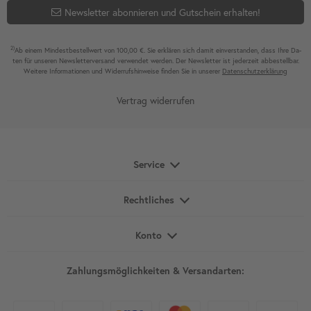
Newsletter abonnieren und Gutschein erhalten!
2)
Ab einem Mindest­bestell­wert von 100,00 €. Sie erklären sich damit ein­ver­standen, dass Ihre Da­
ten für unseren News­letter­versand ver­wen­det werden. Der News­letter ist jeder­zeit ab­bestel­lbar.
Weitere Infor­mationen und Wider­rufshin­weise finden Sie in unserer
Daten­schutz­erklärung
Vertrag widerrufen
Service
Rechtliches
Konto
Zahlungsmöglichkeiten & Versandarten: