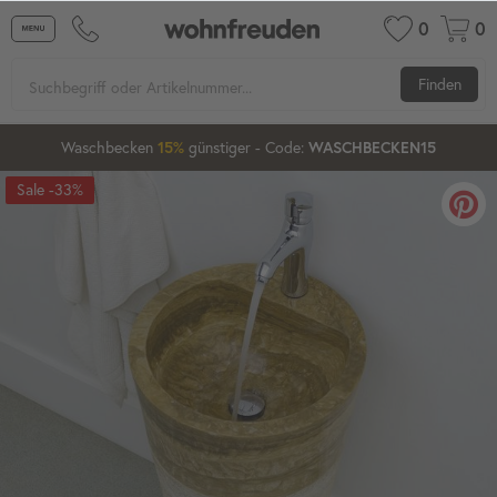
0
0
Finden
Waschbecken
günstiger
- Code:
15%
20%
WASCHBECKEN15
-33%