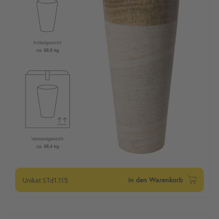
Unikat
STd1.115
in den Warenkorb