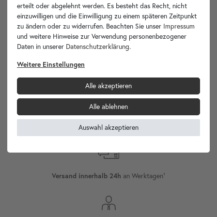
Ihre Vorteile
erteilt oder abgelehnt werden. Es besteht das Recht, nicht
einzuwilligen und die Einwilligung zu einem späteren Zeitpunkt
zu ändern oder zu widerrufen. Beachten Sie unser
Impressum
und weitere Hinweise zur Verwendung personenbezogener
Daten in unserer
Daten­schutz­erklärung
.
wohnfreuden.de -
Weitere Einstellungen
Ihr Spezialist für Waschbecken Unikate!
Alle akzeptieren
Alle ablehnen
Internationaler
Versand
Auswahl akzeptieren
Versand innerhalb 24h
an Werktagen¹