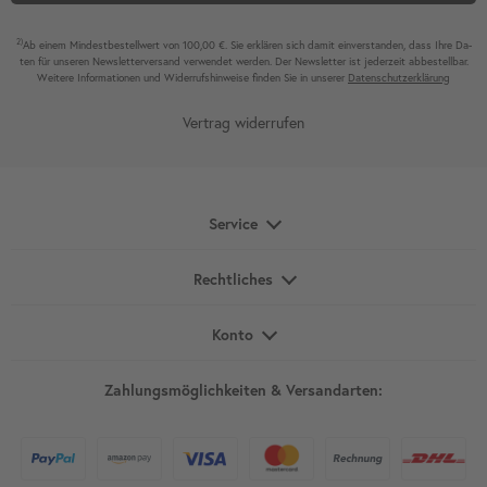
2)
Ab einem Mindest­bestell­wert von 100,00 €. Sie erklären sich damit ein­ver­standen, dass Ihre Da­
ten für unseren News­letter­versand ver­wen­det werden. Der News­letter ist jeder­zeit ab­bestel­lbar.
Weitere Infor­mationen und Wider­rufshin­weise finden Sie in unserer
Daten­schutz­erklärung
Vertrag widerrufen
Service
Rechtliches
Konto
Zahlungsmöglichkeiten & Versandarten: