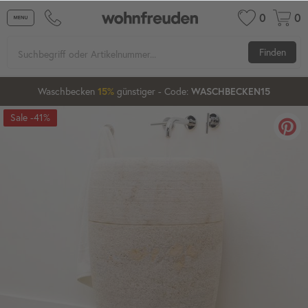
0
0
Finden
Waschbecken
günstiger
- Code:
15%
20%
WASCHBECKEN15
-41%