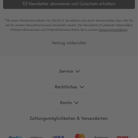
Newsletter abonnieren und Gutschein erhalten!
2)
Ab einem Mindest­bestell­wert von 100,00 €. Sie erklären sich damit ein­ver­standen, dass Ihre Da­
ten für unseren News­letter­versand ver­wen­det werden. Der News­letter ist jeder­zeit ab­bestel­lbar.
Weitere Infor­mationen und Wider­rufshin­weise finden Sie in unserer
Daten­schutz­erklärung
Vertrag widerrufen
Service
Rechtliches
Konto
Zahlungsmöglichkeiten & Versandarten: