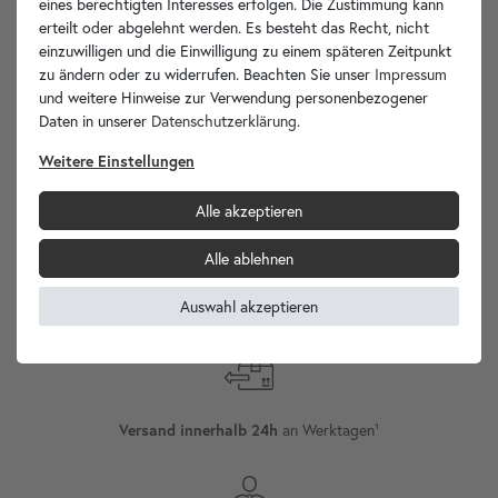
eines berechtigten Interesses erfolgen. Die Zustimmung kann
erteilt oder abgelehnt werden. Es besteht das Recht, nicht
Ihre Vorteile
einzuwilligen und die Einwilligung zu einem späteren Zeitpunkt
zu ändern oder zu widerrufen. Beachten Sie unser
Impressum
und weitere Hinweise zur Verwendung personenbezogener
Daten in unserer
Daten­schutz­erklärung
.
Weitere Einstellungen
wohnfreuden.de -
Ihr Spezialist für Waschbecken Unikate!
Alle akzeptieren
Alle ablehnen
Auswahl akzeptieren
Versand
Internationaler
an Werktagen¹
Versand innerhalb 24h