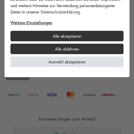
und weitere Hinweise zur Verwendung personenbezogener
Daten in unserer
Daten­schutz­erklärung
.
Du kannst bis zu
Punkte sammeln!
150
Weitere Einstellungen
Gerne informieren wir Sie, sobald der Artikel wieder verfügbar
ist.
Alle akzeptieren
E-Mail-Adresse
Alle ablehnen
Auswahl akzeptieren
*
Hiermit bestätige ich, dass ich die
Daten­schutz­erklärung
gelesen habe.
Senden