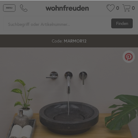
0
0
Finden
Code:
MARMOR12
70%
12%