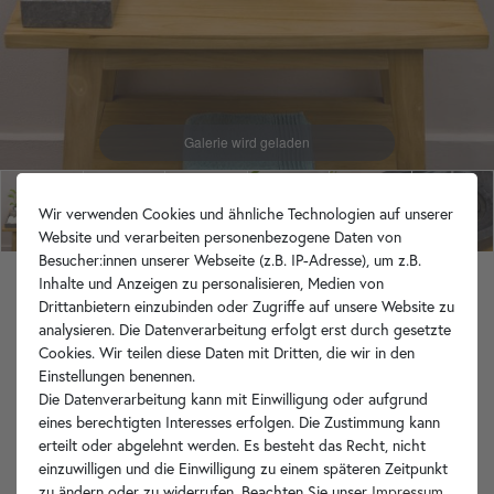
Wir verwenden Cookies und ähnliche Technologien auf unserer
Website und verarbeiten personenbezogene Daten von
Besucher:innen unserer Webseite (z.B. IP-Adresse), um z.B.
Inhalte und Anzeigen zu personalisieren, Medien von
Marmor Waschbecken NAPOLI 40 cm
Drittanbietern einzubinden oder Zugriffe auf unsere Website zu
schwarz
analysieren. Die Datenverarbeitung erfolgt erst durch gesetzte
Cookies. Wir teilen diese Daten mit Dritten, die wir in den
Aktuell nicht verfügbar
Einstellungen benennen.
(1)
149,90 €
Die Datenverarbeitung kann mit Einwilligung oder aufgrund
inkl. MwSt.
zzgl. Versandkosten
eines berechtigten Interesses erfolgen. Die Zustimmung kann
erteilt oder abgelehnt werden. Es besteht das Recht, nicht
einzuwilligen und die Einwilligung zu einem späteren Zeitpunkt
In den Warenkorb
zu ändern oder zu widerrufen. Beachten Sie unser
Impressum