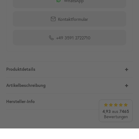
WhatsApp
Kontaktformular
+49 3591 2722710
Produktdetails
Artikelbeschreibung
Hersteller-Info
4,93
aus
7465
Bewertungen
Ihre Vorteile