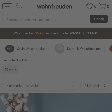
0
0
Finden
2
06
45
50
Waschbecken ab 80 cm
günstiger
- Code:
15%
20%
XXL-20
Stein Waschbecken
Keramik Waschbecken
Ihre aktuellen Filter:
70 cm