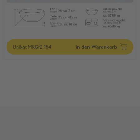
Unikat
MKGf2.154
in den Warenkorb