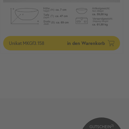
Unikat
MKGf3.158
in den Warenkorb
2)
GUTSCHEIN