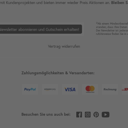
ie mit Kundenprojekten und bieten immer wieder Preis Aktionen an.
Bleiben S
2)
Ab einem Mindest­bestell­
standen, dass Ihre Da­ten 
Newsletter abonnieren und Gutschein erhalten!
Der News­letter ist jeder­z
rufshin­weise finden Sie in
Vertrag widerrufen
Zahlungsmöglichkeiten & Versandarten:
Besuchen Sie uns auch bei: