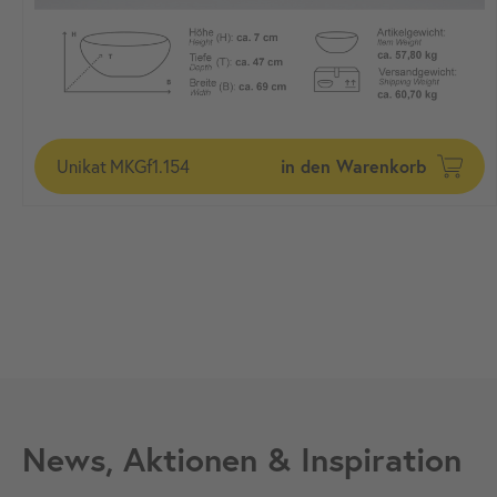
Unikat
MKGf1.154
in den Warenkorb
News, Aktionen & Inspiration