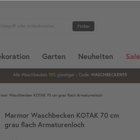
Finden
koration
Garten
Neuheiten
Sale
14
28
23
Alle Waschbecken
günstiger
- Code:
15%
20%
WASCHBECKEN15
rmor Waschbecken KOTAK 70 cm grau flach Armaturenloch
Marmor Waschbecken KOTAK 70 cm
grau flach Armaturenloch