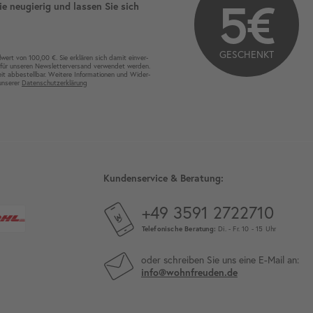
5€
ie neugierig und lassen Sie sich
GESCHENKT
wert von 100,00 €. Sie erklären sich damit ein­ver­
für unseren News­letter­versand ver­wen­det werden.
eit ab­bestel­lbar. Weitere Infor­mationen und Wider­
 unserer
Daten­schutz­erklärung
Kundenservice & Beratung:
+49 3591 2722710
Telefonische Beratung:
Di. - Fr. 10 - 15 Uhr
oder schreiben Sie uns eine E-Mail an:
info@wohnfreuden.de