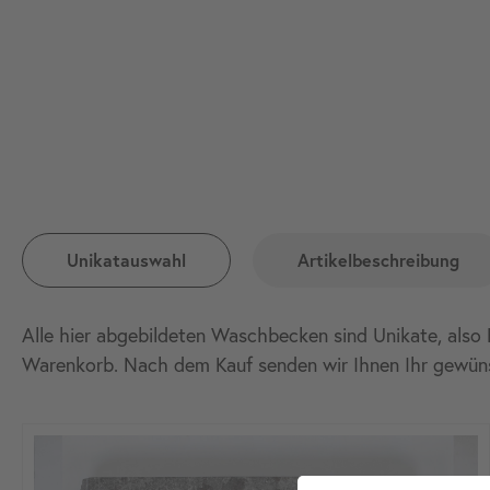
Unikatauswahl
Artikelbeschreibung
Alle hier abgebildeten Waschbecken sind Unikate, also 
Warenkorb. Nach dem Kauf senden wir Ihnen Ihr gewün