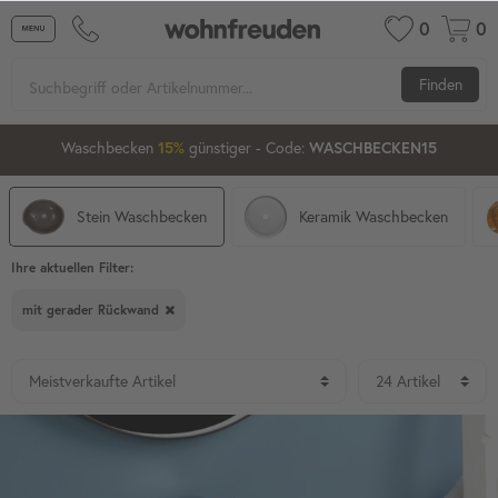
0
0
Finden
03
04
22
Waschbecken ab 80 cm
günstiger
- Code:
15%
20%
XXL-20
Stein Waschbecken
Keramik Waschbecken
Ihre aktuellen Filter:
mit gerader Rückwand