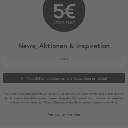
5€
GESCHENKT
News, Aktionen & Inspiration
Newsletter Honig
E-Mail
Newsletter abonnieren und Gutschein erhalten!
2)
Ab einem Mindest­bestell­wert von 100,00 €. Sie erklären sich damit ein­ver­standen, dass Ihre Da­
ten für unseren News­letter­versand ver­wen­det werden. Der News­letter ist jeder­zeit ab­bestel­lbar.
Weitere Infor­mationen und Wider­rufshin­weise finden Sie in unserer
Daten­schutz­erklärung
Vertrag widerrufen